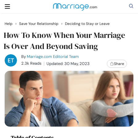
Help
›
Save Your Relationship
›
Deciding to Stay or Leave
Search
How To Know When Your Marriage
Is Over And Beyond Saving
Getting Married
By
Marriage.com Editorial Team
2.3k Reads
Updated: 30 May, 2023
Share
Relationship
Family
Help
Courses
Table of Contents