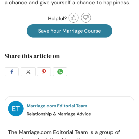
a chance and give yourself a chance to happiness.
Helpful?
Save Your Marriage Course
Share this article on
Share
Share
Share
Share
on
on
on
on
Facebook
Twitter
Pintrest
Whatsapp
Marriage.com Editorial Team
Relationship & Marriage Advice
The Marriage.com Editorial Team is a group of