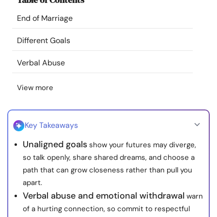
Resources
End of Marriage
Community
Different Goals
Verbal Abuse
Find a Therapist
View more
Language
EN
Key Takeaways
About Us
Contact Us
Write for Us
Advertise with us
Unaligned goals
show your futures may diverge,
© Copyright 2022. All Rights Reserved.
so talk openly, share shared dreams, and choose a
path that can grow closeness rather than pull you
apart.
Verbal abuse and emotional withdrawal
warn
of a hurting connection, so commit to respectful