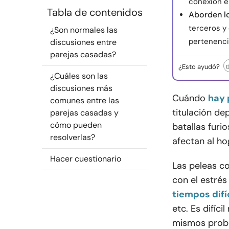
conexión e
Tabla de contenidos
Aborden l
terceros y 
¿Son normales las
pertenenci
discusiones entre
parejas casadas?
¿Esto ayudó?
¿Cuáles son las
discusiones más
Cuándo
hay 
comunes entre las
titulación de
parejas casadas y
cómo pueden
batallas furi
resolverlas?
afectan al ho
Hacer cuestionario
Las peleas c
con el estrés
tiempos difí
etc. Es difíc
mismos prob