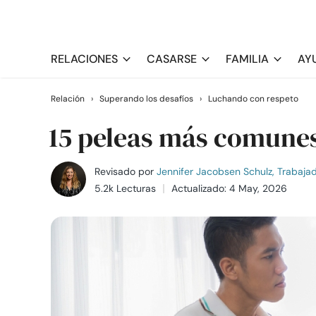
RELACIONES
CASARSE
FAMILIA
AY
Relación
›
Superando los desafíos
›
Luchando con respeto
15 peleas más comune
Revisado por
Jennifer Jacobsen Schulz, Trabajado
5.2k Lecturas
Actualizado: 4 May, 2026