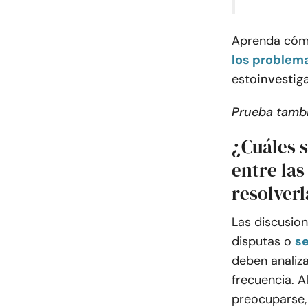
Aprenda cómo
los problem
esto
investig
Prueba tamb
¿Cuáles 
entre la
resolverl
Las discusio
disputas o
se
deben analiz
frecuencia. 
preocuparse, s