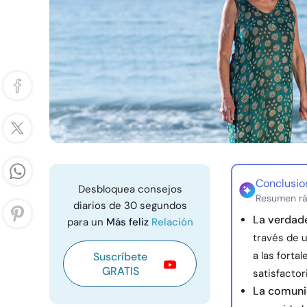
Conclusio
Desbloquea consejos
Resumen rá
diarios de 30 segundos
La verdad
para un
Más feliz
Relación
través de 
a las forta
Suscríbete
GRATIS
satisfactor
La comunic