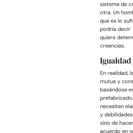
sistema de cr
otra. Un homb
que es lo suf
podría decir:
quiere deter
creencias.
Igualdad
En realidad,
mutua y cons
basándose en 
prefabricado
necesitan ela
y debilidades
sino de hacer
acuerdo en qu