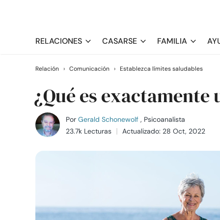
RELACIONES
CASARSE
FAMILIA
AY
Relación
›
Comunicación
›
Establezca límites saludables
¿Qué es exactamente u
Por
Gerald Schonewolf
, Psicoanalista
23.7k Lecturas
Actualizado: 28 Oct, 2022