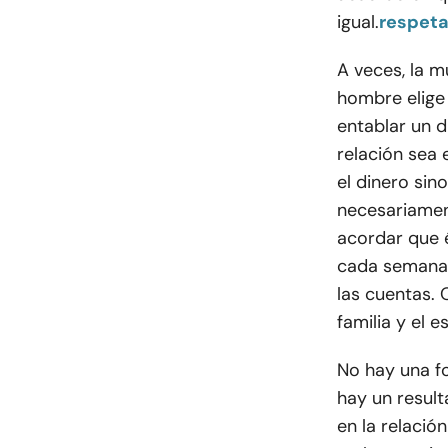
igual.
respeta
A veces, la m
hombre elige 
entablar un 
relación sea 
el dinero sin
necesariament
acordar que é
cada semana 
las cuentas. 
familia y el 
No hay una fo
hay un resul
en la relació