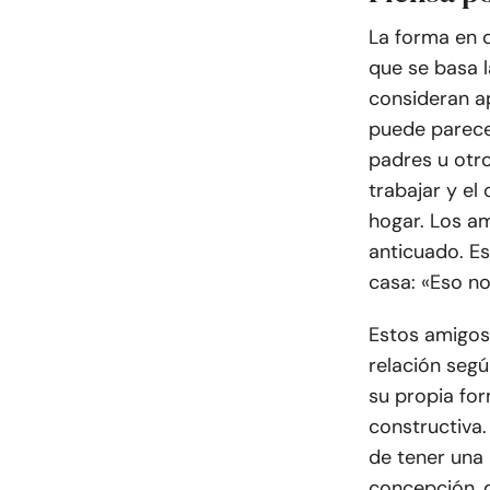
La forma en q
que se basa l
consideran ap
puede parecer
padres u otro
trabajar y el
hogar. Los am
anticuado. Es
casa: «Eso no
Estos amigos
relación seg
su propia fo
constructiva
de tener una 
concepción, 