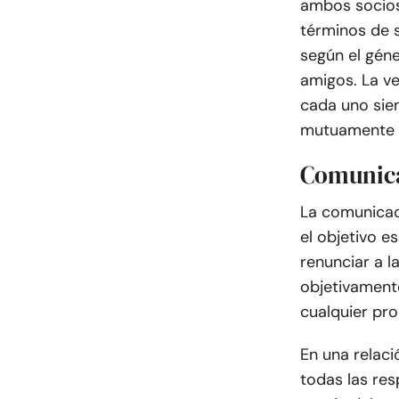
ambos socio
términos de 
según el gén
amigos. La ve
cada uno sien
mutuamente g
Comunica
La comunicac
el objetivo e
renunciar a l
objetivament
cualquier pro
En una relaci
todas las re