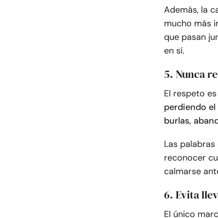
Además, la ca
mucho más im
que pasan jun
en sí.
5. Nunca re
El respeto es
perdiendo el
burlas, aban
Las palabras 
reconocer cu
calmarse ante
6. Evita ll
El único marc