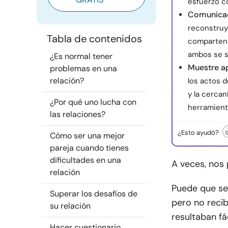
esfuerzo c
Comunicaci
reconstruye
Tabla de contenidos
comparten 
ambos se s
¿Es normal tener
Muestre a
problemas en una
relación?
los actos 
y la cerca
¿Por qué uno lucha con
herramienta
las relaciones?
¿Esto ayudó?
Cómo ser una mejor
pareja cuando tienes
dificultades en una
A veces, nos
relación
Puede que s
Superar los desafíos de
pero no recib
su relación
resultaban fá
Hacer cuestionario