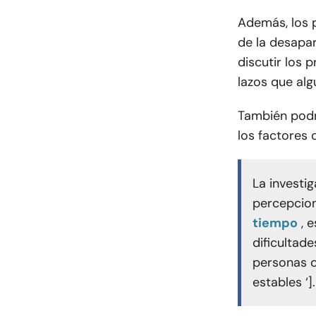
Además, los 
de la desapa
discutir los 
lazos que alg
También podr
los factores c
La investig
percepcion
tiempo
, 
dificultad
personas 
estables ‘].