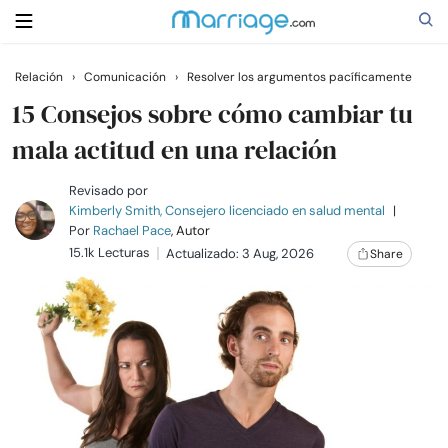
Relación
›
Comunicación
›
Resolver los argumentos pacíficamente
Buscar
15 Consejos sobre cómo cambiar tu
mala actitud en una relación
Casarse
Revisado por
Kimberly Smith, Consejero licenciado en salud mental
|
Por
Rachael Pace
, Autor
Relaciones
15.1k Lecturas
Actualizado: 3 Aug, 2026
Share
Familia
Ayuda
Cursos