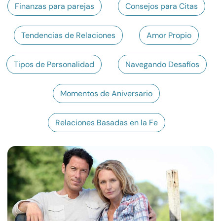
Finanzas para parejas
Consejos para Citas
Recursos
Tendencias de Relaciones
Amor Propio
Comunidad
Tipos de Personalidad
Navegando Desafíos
Encuentra un terapeuta
Momentos de Aniversario
Idioma
ES
Relaciones Basadas en la Fe
Sobre nosotros
Contáctanos
Escríbenos
Publicidad con
nosotros
© Copyright 2026. Todos los derechos reservados.