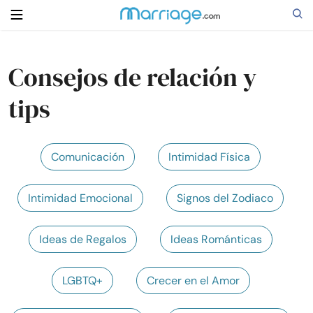
Consejos de relación y
Buscar
tips
Casarse
Comunicación
Intimidad Física
Relaciones
Intimidad Emocional
Signos del Zodiaco
Familia
Ideas de Regalos
Ideas Románticas
Ayuda
LGBTQ+
Crecer en el Amor
Cursos