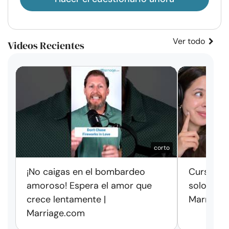
Ver todo
Videos Recientes
corto
¡No caigas en el bombardeo
Cursos de
amoroso! Espera el amor que
solo exag
crece lentamente |
Marriage
Marriage.com