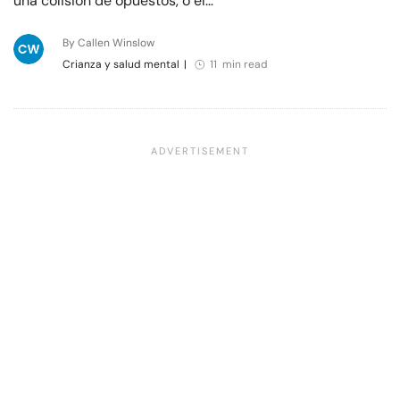
una colisión de opuestos, o el…
By Callen Winslow
Crianza y salud mental
|
11 min read