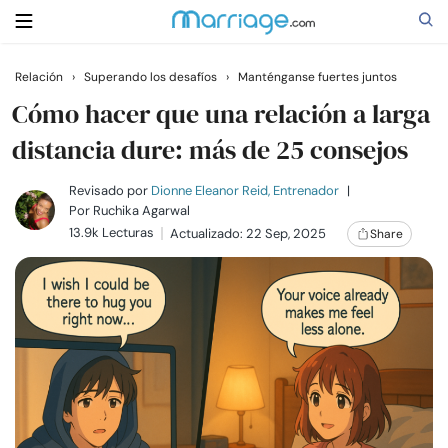
Relación
›
Superando los desafíos
›
Manténganse fuertes juntos
Buscar
Cómo hacer que una relación a larga
distancia dure: más de 25 consejos
Casarse
Revisado por
Dionne Eleanor Reid, Entrenador
|
Por
Ruchika Agarwal
13.9k Lecturas
Actualizado: 22 Sep, 2025
Share
Relaciones
Familia
Ayuda
Cursos