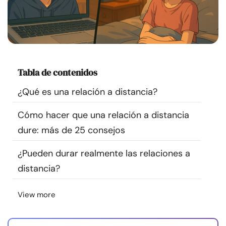
Recursos
Comunidad
Encuentra un terapeuta
Tabla de contenidos
¿Qué es una relación a distancia?
Idioma
ES
Cómo hacer que una relación a distancia
dure: más de 25 consejos
Sobre nosotros
Contáctanos
Escríbenos
Publicidad con
nosotros
¿Pueden durar realmente las relaciones a
distancia?
© Copyright 2026. Todos los derechos reservados.
View more