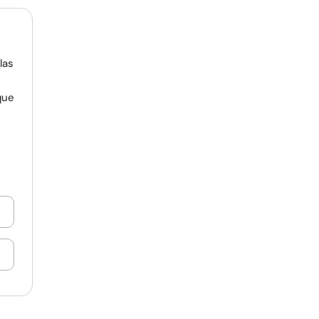
las
que