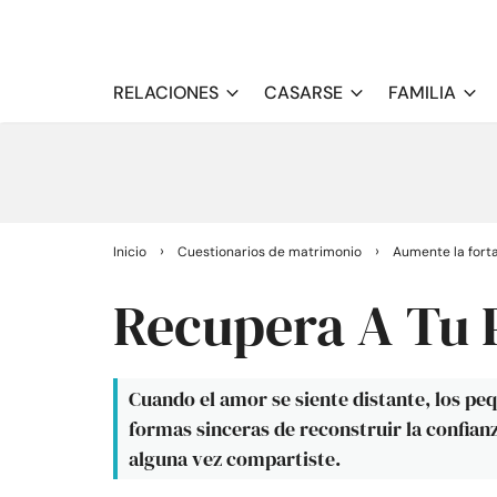
RELACIONES
CASARSE
FAMILIA
›
›
Inicio
Cuestionarios de matrimonio
Aumente la forta
Recupera A Tu 
Cuando el amor se siente distante, los p
formas sinceras de reconstruir la confia
alguna vez compartiste.