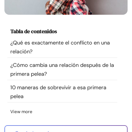
Recursos
Comunidad
Tabla de contenidos
Encuentra un terapeuta
¿Qué es exactamente el conflicto en una
relación?
Idioma
ES
¿Cómo cambia una relación después de la
primera pelea?
Sobre nosotros
Contáctanos
Escríbenos
Publicidad con
10 maneras de sobrevivir a esa primera
nosotros
pelea
© Copyright 2026. Todos los derechos reservados.
View more