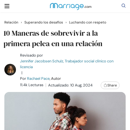
Relación
›
Superando los desafíos
›
Luchando con respeto
Buscar
10 Maneras de sobrevivir a la
primera pelea en una relación
Casarse
Revisado por
Jennifer Jacobsen Schulz, Trabajador social clínico con
licencia
Relaciones
|
Por
Rachael Pace
, Autor
11.4k Lecturas
Familia
Actualizado: 10 Aug, 2024
Share
Ayuda
Cursos