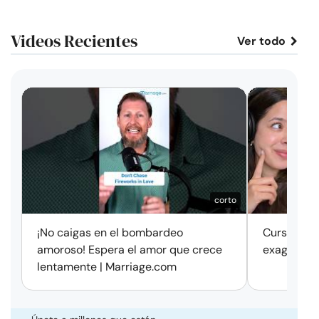
Videos Recientes
Ver todo
corto
¡No caigas en el bombardeo
Cursos de 
amoroso! Espera el amor que crece
exageració
lentamente | Marriage.com