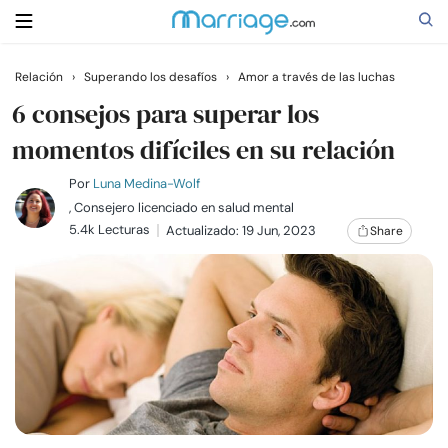
Relación
›
Superando los desafíos
›
Amor a través de las luchas
Buscar
6 consejos para superar los
momentos difíciles en su relación
Casarse
Por
Luna Medina-Wolf
, Consejero licenciado en salud mental
5.4k Lecturas
Actualizado: 19 Jun, 2023
Share
Relaciones
Familia
Ayuda
Cursos