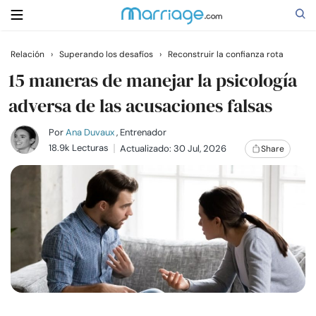
Relación
›
Superando los desafíos
›
Reconstruir la confianza rota
Buscar
15 maneras de manejar la psicología
adversa de las acusaciones falsas
Casarse
Por
Ana Duvaux
, Entrenador
18.9k Lecturas
Actualizado: 30 Jul, 2026
Share
Relaciones
Familia
Ayuda
Cursos