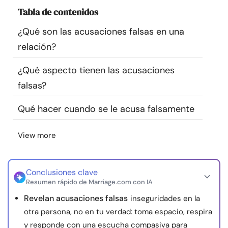
Recursos
Tabla de contenidos
¿Qué son las acusaciones falsas en una
Comunidad
relación?
Encuentra un terapeuta
¿Qué aspecto tienen las acusaciones
falsas?
Idioma
ES
Qué hacer cuando se le acusa falsamente
View more
Sobre nosotros
Contáctanos
Escríbenos
Publicidad con
nosotros
© Copyright 2026. Todos los derechos reservados.
Conclusiones clave
Resumen rápido de Marriage.com con IA
Revelan acusaciones falsas
inseguridades en la
otra persona, no en tu verdad: toma espacio, respira
y responde con una escucha compasiva para