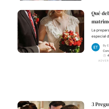
Qué deb
matrimo
La prepar
especial d
By E
Cons
4
3 Pregu