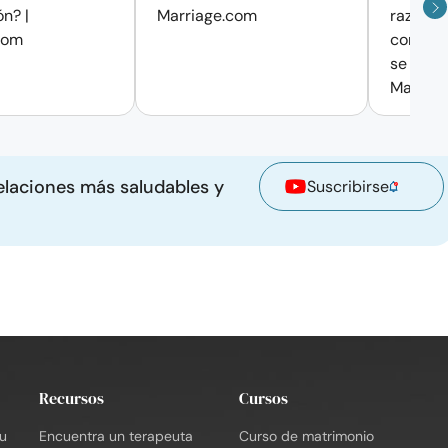
n? |
Marriage.com
razón po
com
convers
se detie
Marria
elaciones más saludables y
Suscribirse
Recursos
Cursos
tu
Encuentra un terapeuta
Curso de matrimonio