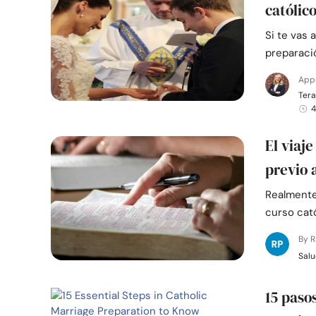
católic
Si te vas
preparaci
App
Tera
4
El viaje
previo 
Realmente
curso cat
By 
Salu
15 paso