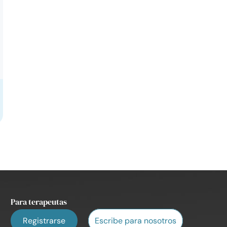
r la que las
aciones de pareja
nen |
ge.com
Para terapeutas
Registrarse
Escribe para nosotros