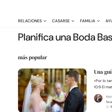
RELACIONES
CASARSE
FAMILIA
AY
Planifica una Boda Bas
más popular
Una guí
«Por lo ta
10:9 El m
App
Tera
1