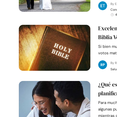
By E
Cons
4
Excelen
Biblia 
Si bien m
votos matr
By 
Salu
¿Qué es
planific
Para mucha
algunas p
mientras 