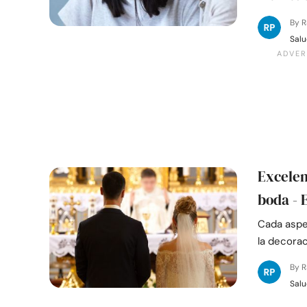
By 
Salu
Excelen
boda - 
Cada aspec
la decorac
By 
Salu