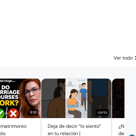
Ver todo
9:18
corto
 matrimonio:
Deja de decir “lo siento”
¿Nada 
olo
en tu relación |
de habl