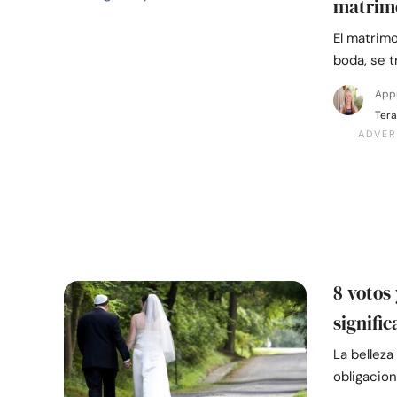
matrimo
El matrimo
boda, se t
App
Tera
8 votos
signific
La belleza
obligacio