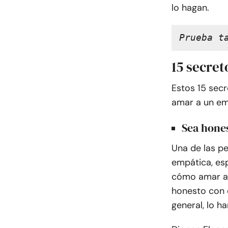
lo hagan.
Prueba t
15 secre
Estos 15 sec
amar a un em
Sea hone
Una de las p
empática, es
cómo amar a 
honesto con 
general, lo h