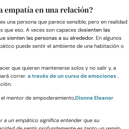
la empatía en una relación?
es una persona que parece sensible, pero en realidad
 que eso. A veces son capaces de
sienten las
e sienten las personas a su alrededor
. En algunos
pático puede sentir el ambiente de una habitación o
cer que quieran mantenerse solos y no salir y, a
ará correr.
a través de un curso de emociones
,
ación.
 el mentor de empoderamiento,
Dionne Eleanor
 a un empático significa entender que su
cidad de sentir profundamente es tanto un regalo