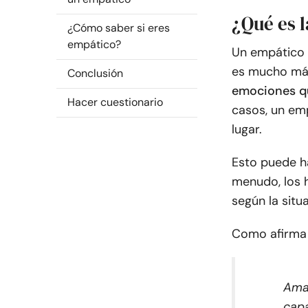
¿Qué es 
¿Cómo saber si eres
empático?
Un empático 
es mucho más
Conclusión
emociones qu
Hacer cuestionario
casos, un em
lugar.
Esto puede ha
menudo, los h
según la situ
Como afirma
Amar
capa