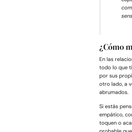
como
sens
¿Cómo mu
En las relac
todo lo que t
por sus propi
otro lado, a 
abrumados.
Si estás pen
empático, co
toquen o aca
probable que