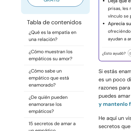
Deja que e
prisas, les
vínculo se 
Tabla de contenidos
Aprecia su
ofreciéndo
¿Qué es la empatía en
ayudan a a
una relación?
¿Cómo muestran los
¿Esto ayudó?
empáticos su amor?
¿Cómo sabe un
Si estás ena
empático que está
es un poco d
enamorado?
razones para 
puedes amar 
¿De quién pueden
y mantenlo 
enamorarse los
empáticos?
He aquí un v
15 secretos de amar a
secretos que 
un empático