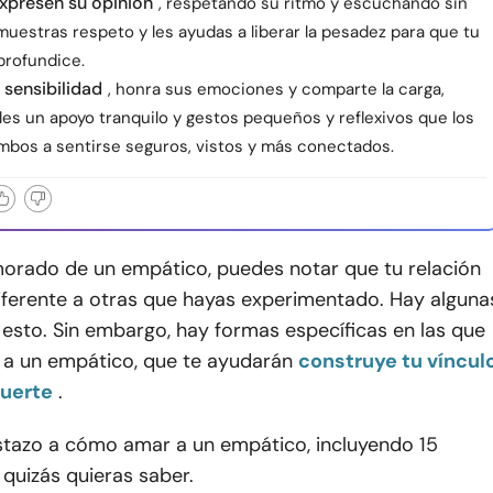
xpresen su opinión
, respetando su ritmo y escuchando sin
 muestras respeto y les ayudas a liberar la pesadez para que tu
profundice.
 sensibilidad
, honra sus emociones y comparte la carga,
les un apoyo tranquilo y gestos pequeños y reflexivos que los
mbos a sentirse seguros, vistos y más conectados.
morado de un empático, puedes notar que tu relación
iferente a otras que hayas experimentado. Hay alguna
esto. Sin embargo, hay formas específicas en las que
a un empático, que te ayudarán
construye tu víncul
fuerte
.
istazo a cómo amar a un empático, incluyendo 15
quizás quieras saber.