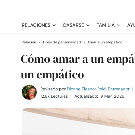
RELACIONES
CASARSE
FAMILIA
AY
Relación
›
Tipos de personalidad
›
Amar a un empático
Cómo amar a un empáti
un empático
Revisado por
Dionne Eleanor Reid, Entrenador
|
12.8k Lecturas
Actualizado: 19 Mar, 2026