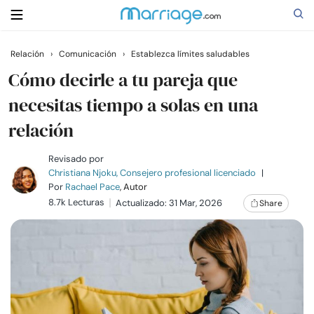
Relación
›
Comunicación
›
Establezca límites saludables
Buscar
Cómo decirle a tu pareja que
necesitas tiempo a solas en una
relación
Casarse
Revisado por
Relaciones
Christiana Njoku, Consejero profesional licenciado
|
Por
Rachael Pace
, Autor
8.7k Lecturas
Actualizado: 31 Mar, 2026
Share
Familia
Ayuda
Cursos