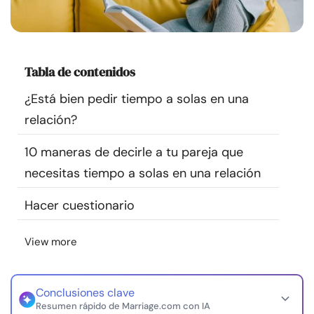
Recursos
Comunidad
Tabla de contenidos
Encuentra un terapeuta
¿Está bien pedir tiempo a solas en una
relación?
Idioma
ES
10 maneras de decirle a tu pareja que
necesitas tiempo a solas en una relación
Sobre nosotros
Contáctanos
Escríbenos
Publicidad con
Hacer cuestionario
nosotros
© Copyright 2026. Todos los derechos reservados.
View more
Conclusiones clave
Resumen rápido de Marriage.com con IA