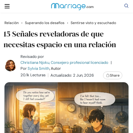
Relación
›
Superando los desafíos
›
Sentirse visto y escuchado
Buscar
15 Señales reveladoras de que
necesitas espacio en una relación
Casarse
Revisado por
Christiana Njoku, Consejero profesional licenciado
|
Por
Sylvia Smith
, Autor
Relaciones
20.1k Lecturas
Actualizado: 2 Jun, 2026
Share
Familia
Ayuda
Cursos