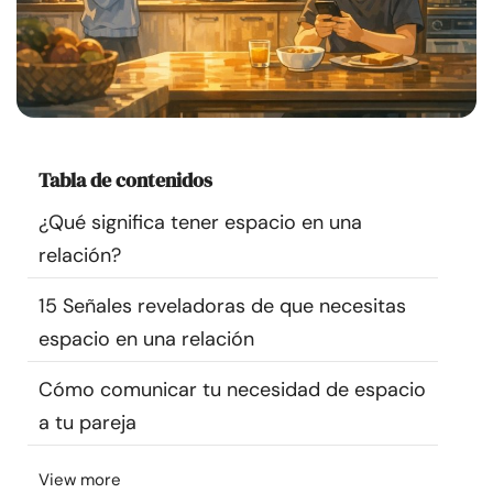
Recursos
Comunidad
Encuentra un terapeuta
Tabla de contenidos
Idioma
ES
¿Qué significa tener espacio en una
relación?
Sobre nosotros
Contáctanos
Escríbenos
Publicidad con
15 Señales reveladoras de que necesitas
nosotros
espacio en una relación
© Copyright 2026. Todos los derechos reservados.
Cómo comunicar tu necesidad de espacio
a tu pareja
View more