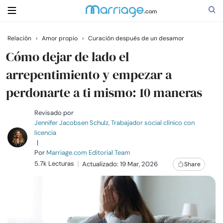
Relación
›
Amor propio
›
Curación después de un desamor
Buscar
Cómo dejar de lado el
arrepentimiento y empezar a
perdonarte a ti mismo: 10 maneras
Casarse
Revisado por
Relaciones
Jennifer Jacobsen Schulz, Trabajador social clínico con
licencia
|
Familia
Por
Marriage.com Editorial Team
5.7k Lecturas
Actualizado: 19 Mar, 2026
Share
Ayuda
Cursos