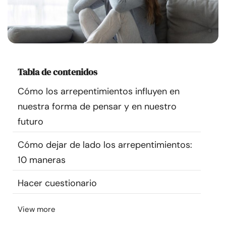
Recursos
Comunidad
Encuentra un terapeuta
Tabla de contenidos
Cómo los arrepentimientos influyen en
Idioma
ES
nuestra forma de pensar y en nuestro
futuro
Sobre nosotros
Contáctanos
Escríbenos
Publicidad con
Cómo dejar de lado los arrepentimientos:
nosotros
10 maneras
© Copyright 2026. Todos los derechos reservados.
Hacer cuestionario
View more