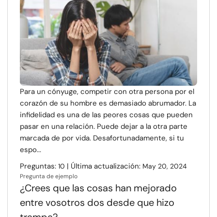
Recursos
Comunidad
Encuentra un terapeuta
Idioma
ES
Para un cónyuge, competir con otra persona por el
corazón de su hombre es demasiado abrumador. La
infidelidad es una de las peores cosas que pueden
pasar en una relación. Puede dejar a la otra parte
Sobre nosotros
Contáctanos
Escríbenos
Publicidad con
marcada de por vida. Desafortunadamente, si tu
nosotros
espo...
© Copyright 2026. Todos los derechos reservados.
Preguntas:
| Última actualización:
10
May 20, 2024
Pregunta de ejemplo
¿Crees que las cosas han mejorado
entre vosotros dos desde que hizo