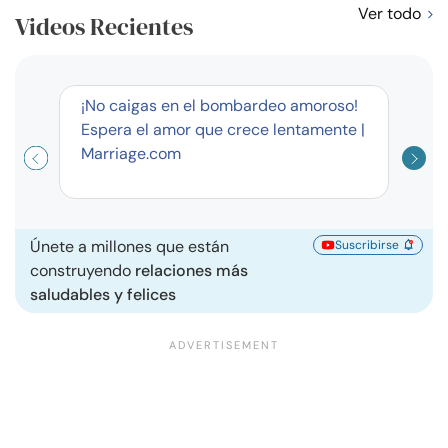
Ver todo
Videos Recientes
corto
¡No caigas en el bombardeo amoroso!
Curso
Espera el amor que crece lentamente |
exag
Marriage.com
Únete a millones que están
Suscribirse
construyendo
relaciones más
saludables y felices