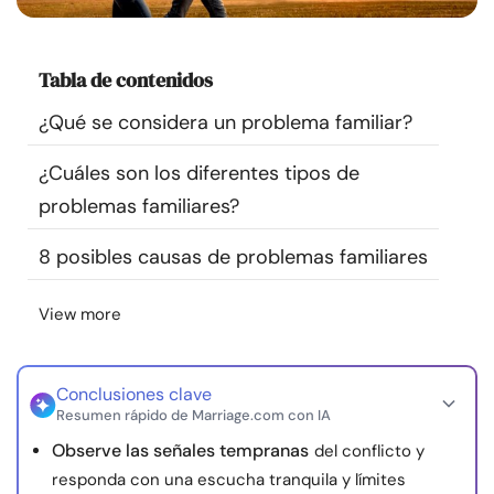
Recursos
Tabla de contenidos
Comunidad
¿Qué se considera un problema familiar?
Encuentra un terapeuta
¿Cuáles son los diferentes tipos de
problemas familiares?
Idioma
ES
8 posibles causas de problemas familiares
Sobre nosotros
Contáctanos
Escríbenos
Publicidad con
View more
nosotros
© Copyright 2026. Todos los derechos reservados.
Conclusiones clave
Resumen rápido de Marriage.com con IA
Observe las señales tempranas
del conflicto y
responda con una escucha tranquila y límites