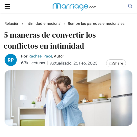
Relación
›
Intimidad emocional
›
Rompe las paredes emocionales
Buscar
5 maneras de convertir los
conflictos en intimidad
Casarse
Por
Rachael Pace
, Autor
6.7k Lecturas
Actualizado: 25 Feb, 2023
Share
Relaciones
Familia
Ayuda
Cursos