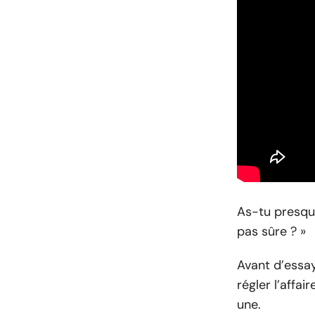
As-tu presque
pas sûre ? »
Avant d’essa
régler l’affai
une.