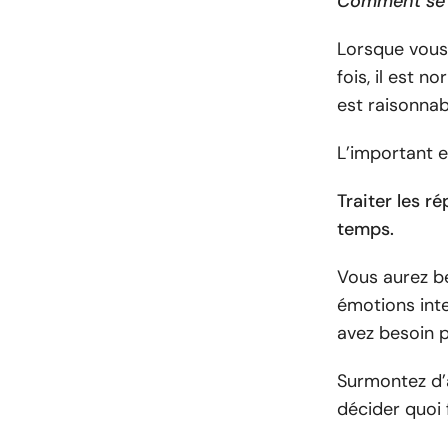
Comment se r
Lorsque vous
fois, il est no
est raisonnab
L’important e
Traiter les r
temps.
Vous aurez b
émotions inte
avez besoin p
Surmontez d’a
décider quoi 