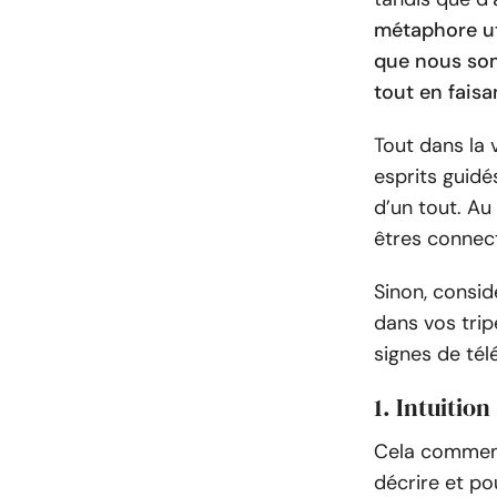
métaphore ut
que nous so
tout en faisa
Tout dans la v
esprits guidés
d’un tout. Au
êtres connect
Sinon, consi
dans vos trip
signes de tél
1. Intuition
Cela commenc
décrire et po