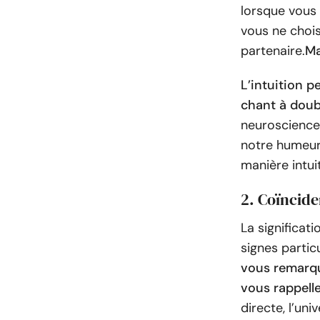
lorsque vous 
vous ne choi
partenaire.
Ma
L’intuition p
chant à doub
neurosciences
notre humeur
manière intuit
2. Coïncid
La significat
signes partic
vous remarqu
vous rappell
directe, l’un