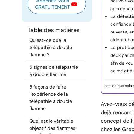
Abonnez-vous
pouvoir vo
GRATUITEMENT
approche c
La détecti
confiance 
Table des matières
ouverte, en
aident chaq
Qu’est-ce que la
télépathie à double
La pratiqu
flamme ?
deux par de
afin de vo
5 signes de télépathie
calme et à
à double flamme
est-ce que cela 
5 façons de faire
l’expérience de la
télépathie à double
Avez-vous déj
flamme
déjà rencont
concept de f
Quel est le véritable
objectif des flammes
chez les Grec