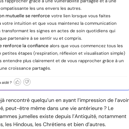
us rapprocher grâce à une vulnérabilité partagée et à une
ompatissante les uns envers les autres.
on mutuelle se renforce
votre lien lorsque vous faites
à votre intuition et que vous maintenez la communication
 transformant les signes en actes de soin quotidiens qui
ue partenaire à se sentir vu et compris.
e renforce la confiance
alors que vous commencez tous les
 petites étapes (respiration, réflexion et visualisation simple)
us entendre plus clairement et de vous rapprocher grâce à un
 une croissance partagés.
a aidé ?
à rencontré quelqu’un en ayant l’impression de l’avoir
ré, peut-être même dans une vie antérieure ? Le
lammes jumelles existe depuis l’Antiquité, notamment
s, les Hindous, les Chrétiens et bien d’autres.