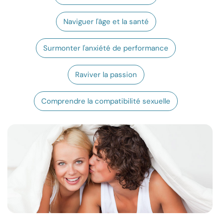
Ressources
Naviguer l'âge et la santé
Communauté
Surmonter l'anxiété de performance
Trouver un thérapeute
Raviver la passion
Langue
FR
Comprendre la compatibilité sexuelle
À propos de nous
Contact
Écrivez pour nous
Publicité avec
nous
© Copyright 2026. Tous droits réservés.