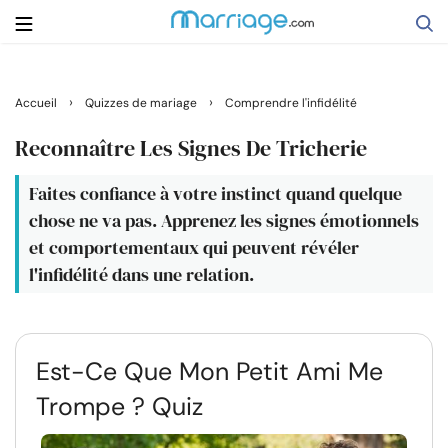
Rechercher
›
›
Accueil
Quizzes de mariage
Comprendre l'infidélité
Reconnaître Les Signes De Tricherie
Se marier
Faites confiance à votre instinct quand quelque
chose ne va pas. Apprenez les signes émotionnels
Relations
et comportementaux qui peuvent révéler
l'infidélité dans une relation.
Famille
Aide
Est-Ce Que Mon Petit Ami Me
Trompe ? Quiz
Cours