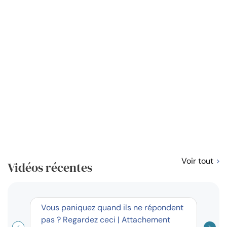
Voir tout
Vidéos récentes
short
Vous paniquez quand ils ne répondent
Résol
pas ? Regardez ceci | Attachement
règl