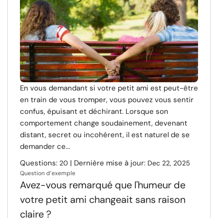
Ressources
Communauté
Trouver un thérapeute
En vous demandant si votre petit ami est peut-être
Langue
FR
en train de vous tromper, vous pouvez vous sentir
confus, épuisant et déchirant. Lorsque son
comportement change soudainement, devenant
À propos de nous
Contact
Écrivez pour nous
Publicité avec
distant, secret ou incohérent, il est naturel de se
nous
demander ce...
© Copyright 2026. Tous droits réservés.
Questions:
| Dernière mise à jour:
20
Dec 22, 2025
Question d’exemple
Avez-vous remarqué que l'humeur de
votre petit ami changeait sans raison
claire ?