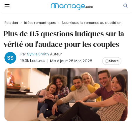
Relation
›
Idées romantiques
›
Nourrissez la romance au quotidien
Rechercher
Plus de 115 questions ludiques sur la
vérité ou l'audace pour les couples
Se marier
Par
Sylvia Smith
, Auteur
19.3k Lectures
Mis à jour: 25 Mar, 2025
Share
Relations
Famille
Aide
Cours