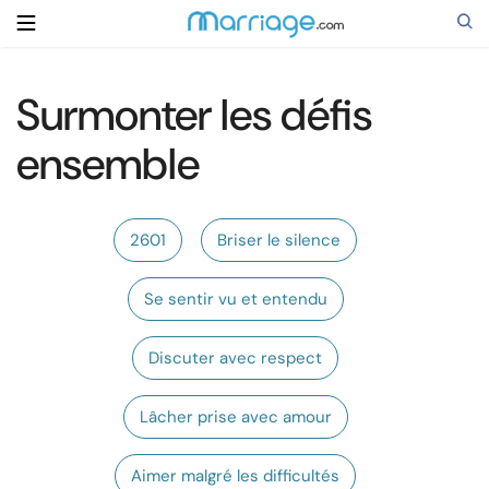
Surmonter les défis
Rechercher
ensemble
Se marier
2601
Briser le silence
Relations
Se sentir vu et entendu
Famille
Discuter avec respect
Aide
Lâcher prise avec amour
Cours
Aimer malgré les difficultés