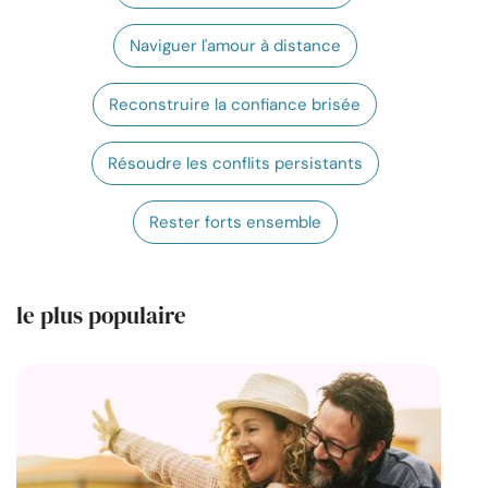
Ressources
Naviguer l'amour à distance
Communauté
Reconstruire la confiance brisée
Trouver un thérapeute
Résoudre les conflits persistants
Langue
FR
Rester forts ensemble
À propos de nous
Contact
Écrivez pour nous
Publicité avec
le plus populaire
nous
© Copyright 2026. Tous droits réservés.