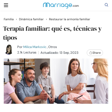
Familia
›
Dinámica familiar
›
Restaurar la armonía familiar
Buscar
Terapia familiar: qué es, técnicas y
tipos
Casarse
Por
Milica Markovic
, Otros
2.1k Lecturas
Actualizado: 13 Sep, 2023
Share
Relaciones
Familia
Ayuda
Cursos