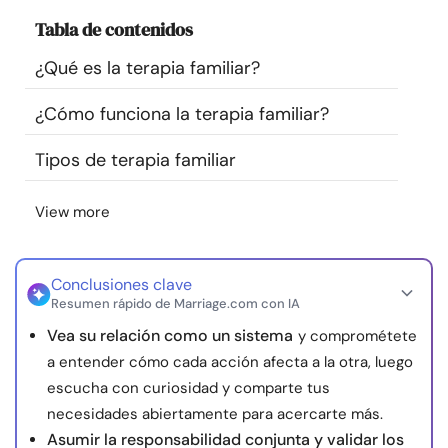
Recursos
Tabla de contenidos
¿Qué es la terapia familiar?
Comunidad
¿Cómo funciona la terapia familiar?
Encuentra un terapeuta
Tipos de terapia familiar
Idioma
ES
View more
Sobre nosotros
Contáctanos
Escríbenos
Publicidad con
Conclusiones clave
nosotros
Resumen rápido de Marriage.com con IA
© Copyright 2026. Todos los derechos reservados.
Vea su relación como un sistema
y comprométete
a entender cómo cada acción afecta a la otra, luego
escucha con curiosidad y comparte tus
necesidades abiertamente para acercarte más.
Asumir la responsabilidad conjunta y validar los