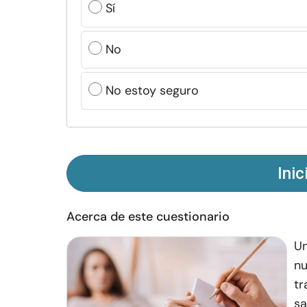
Sí
No
No estoy seguro
Inic
Acerca de este cuestionario
Un
nu
tr
sa