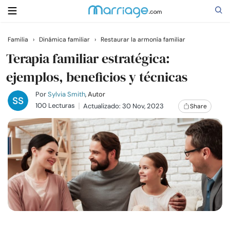
Familia
›
Dinámica familiar
›
Restaurar la armonía familiar
Buscar
Terapia familiar estratégica:
ejemplos, beneficios y técnicas
Casarse
Por
Sylvia Smith
, Autor
100 Lecturas
Actualizado: 30 Nov, 2023
Share
Relaciones
Familia
Ayuda
Cursos