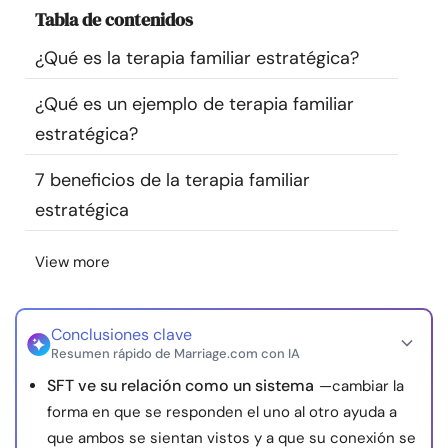
Tabla de contenidos
Recursos
¿Qué es la terapia familiar estratégica?
Comunidad
¿Qué es un ejemplo de terapia familiar
Encuentra un terapeuta
estratégica?
7 beneficios de la terapia familiar
Idioma
ES
estratégica
View more
Sobre nosotros
Contáctanos
Escríbenos
Publicidad con
nosotros
© Copyright 2026. Todos los derechos reservados.
Conclusiones clave
Resumen rápido de Marriage.com con IA
SFT ve su relación como un sistema
—cambiar la
forma en que se responden el uno al otro ayuda a
que ambos se sientan vistos y a que su conexión se