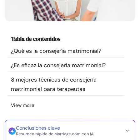
Recursos
Comunidad
Tabla de contenidos
Encuentra un terapeuta
¿Qué es la consejería matrimonial?
Idioma
ES
¿Es eficaz la consejería matrimonial?
8 mejores técnicas de consejería
Sobre nosotros
Contáctanos
Escríbenos
Publicidad con
matrimonial para terapeutas
nosotros
© Copyright 2026. Todos los derechos reservados.
View more
Conclusiones clave
Resumen rápido de Marriage.com con IA