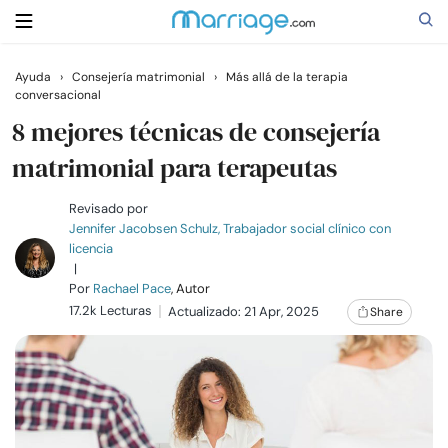
Ayuda
›
Consejería matrimonial
›
Más allá de la terapia
conversacional
Buscar
8 mejores técnicas de consejería
matrimonial para terapeutas
Casarse
Revisado por
Jennifer Jacobsen Schulz, Trabajador social clínico con
Relaciones
licencia
|
Por
Rachael Pace
, Autor
Familia
17.2k Lecturas
Actualizado: 21 Apr, 2025
Share
Ayuda
Cursos