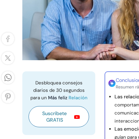
Conclusio
Desbloquea consejos
Resumen rá
diarios de 30 segundos
Las relaci
para un
Más feliz
Relación
comportamie
comunicaci
Suscríbete
GRATIS
interaccio
Las emocio
guían para