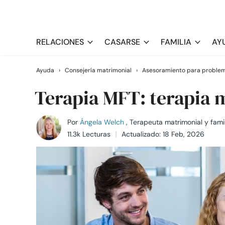
RELACIONES
CASARSE
FAMILIA
AY
Ayuda
›
Consejería matrimonial
›
Asesoramiento para problem
Terapia MFT: terapia 
Por
Ángela Welch
, Terapeuta matrimonial y famil
11.3k Lecturas
Actualizado: 18 Feb, 2026