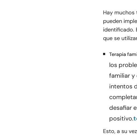
Hay muchos t
pueden imple
identificado.
que se utiliz
Terapia fami
los probl
familiar y
intentos 
completam
desafiar 
positivo.
t
Esto, a su ve