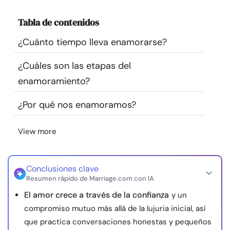
Recursos
Tabla de contenidos
Comunidad
¿Cuánto tiempo lleva enamorarse?
¿Cuáles son las etapas del
Encuentra un terapeuta
enamoramiento?
Idioma
ES
¿Por qué nos enamoramos?
View more
Sobre nosotros
Contáctanos
Escríbenos
Publicidad con
nosotros
Conclusiones clave
© Copyright 2026. Todos los derechos reservados.
Resumen rápido de Marriage.com con IA
El amor crece a través de la confianza
y un
compromiso mutuo más allá de la lujuria inicial, así
que practica conversaciones honestas y pequeños