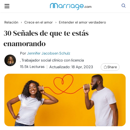
Relación
›
Crece en el amor
›
Entender el amor verdadero
Buscar
30 Señales de que te estás
enamorando
Casarse
Por
Jennifer Jacobsen Schulz
, Trabajador social clínico con licencia
15.5k Lecturas
Actualizado: 18 Apr, 2023
Share
Relaciones
Familia
Ayuda
Cursos