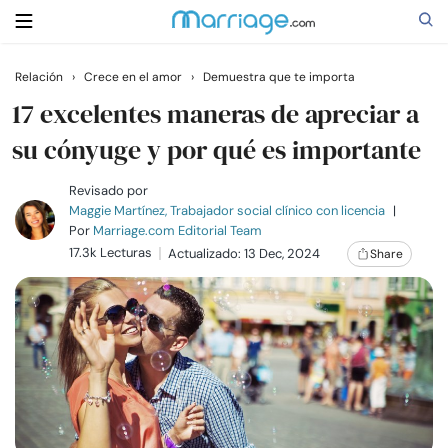
Relación
›
Crece en el amor
›
Demuestra que te importa
Buscar
17 excelentes maneras de apreciar a
su cónyuge y por qué es importante
Casarse
Revisado por
Maggie Martínez, Trabajador social clínico con licencia
|
Por
Marriage.com Editorial Team
Relaciones
17.3k Lecturas
Actualizado: 13 Dec, 2024
Share
Familia
Ayuda
Cursos