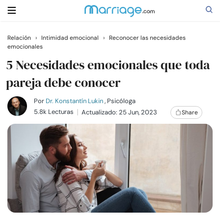
Relación
›
Intimidad emocional
›
Reconocer las necesidades
emocionales
Buscar
5 Necesidades emocionales que toda
pareja debe conocer
Casarse
Por
Dr. Konstantín Lukin
, Psicóloga
5.8k Lecturas
Actualizado: 25 Jun, 2023
Share
Relaciones
Familia
Ayuda
Cursos