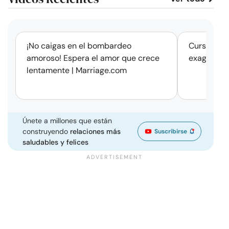
corto
¡No caigas en el bombardeo
Cursos de 
amoroso! Espera el amor que crece
exageració
lentamente | Marriage.com
Únete a millones que están
construyendo
relaciones más
Suscribirse
saludables y felices