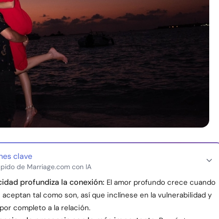
nes clave
pido de Marriage.com con IA
cidad profundiza la conexión:
El amor profundo crece cuando
 aceptan tal como son, así que inclínese en la vulnerabilidad y
or completo a la relación.