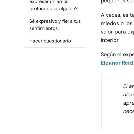
pequeños sacr
expresar un amor
profundo por alguien?
A veces, es t
Sé expresivo y fiel a tus
miedos o los 
sentimientos…
valor para e
interior.
Hacer cuestionario
Según el exp
Eleanor Reid
El 
aban
apre
nece