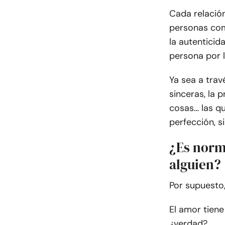
Cada relació
personas com
la autenticid
persona por l
Ya sea a trav
sinceras, la
cosas… las qu
perfección, s
¿Es norm
alguien?
Por supuesto,
El amor tiene
¿verdad?