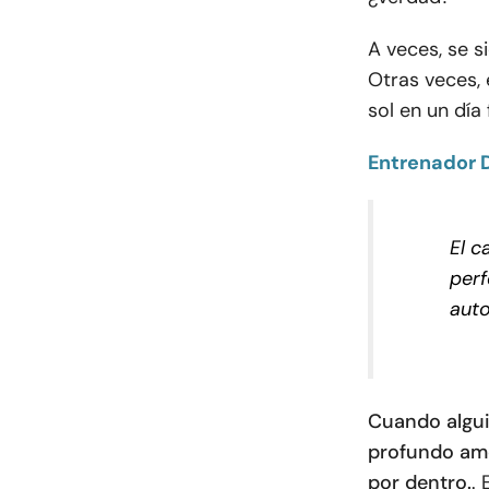
A veces, se s
Otras veces, 
sol en un día 
Entrenador D
El c
perf
auto
Cuando algui
profundo amo
por dentro.
.