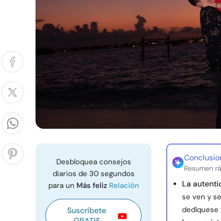
Conclusio
Desbloquea consejos
Resumen rá
diarios de 30 segundos
La autenti
para un
Más feliz
Relación
se ven y se
dedíquese p
Suscríbete
GRATIS