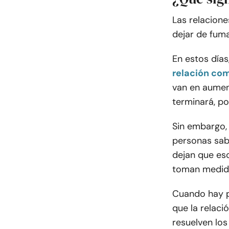
Las relacione
dejar de fuma
En estos día
relación co
van en aumen
terminará, po
Sin embargo, 
personas sabe
dejan que eso
toman medida
Cuando hay p
que la relaci
resuelven lo