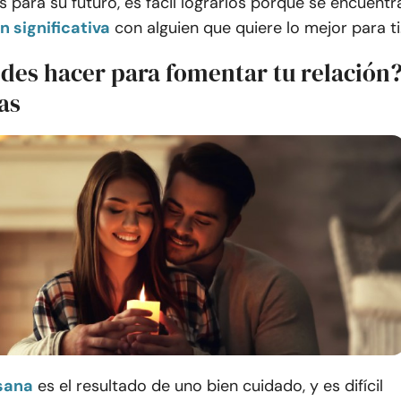
es para su futuro, es fácil lograrlos porque se encuentr
n significativa
con alguien que quiere lo mejor para ti
des hacer para fomentar tu relación
as
 sana
es el resultado de uno bien cuidado, y es difícil