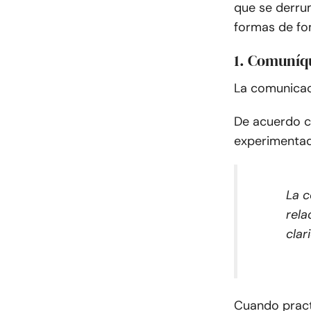
que se derru
formas de fo
1.
Comuníqu
La comunicaci
De acuerdo 
experimenta
La c
rela
clar
Cuando pract