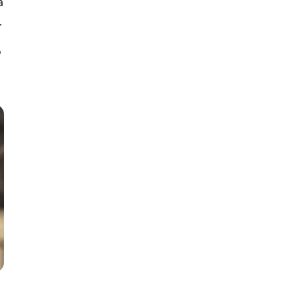
a
.
?