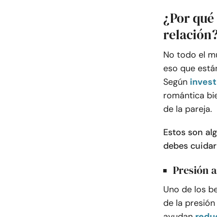
¿Por qué
relación
No todo el m
eso que está
Según
invest
romántica bi
de la pareja.
Estos son al
debes cuidar
Presión a
Uno de los be
de la presión
ayudan
reduc