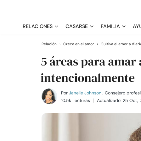
RELACIONES
CASARSE
FAMILIA
AY
Relación
›
Crece en el amor
›
Cultiva el amor a diari
5 áreas para amar 
intencionalmente
Por
Janelle Johnson
, Consejero profesi
10.5k Lecturas
Actualizado: 25 Oct,