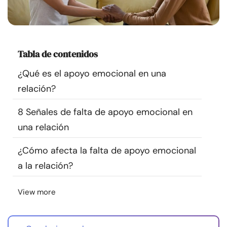
Recursos
Comunidad
Tabla de contenidos
Encuentra un terapeuta
¿Qué es el apoyo emocional en una
relación?
Idioma
ES
8 Señales de falta de apoyo emocional en
una relación
Sobre nosotros
Contáctanos
Escríbenos
Publicidad con
¿Cómo afecta la falta de apoyo emocional
nosotros
a la relación?
© Copyright 2026. Todos los derechos reservados.
View more