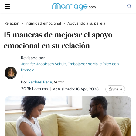
Relación
›
Intimidad emocional
›
Apoyando a su pareja
Buscar
15 maneras de mejorar el apoyo
emocional en su relación
Casarse
Revisado por
Jennifer Jacobsen Schulz, Trabajador social clínico con
licencia
Relaciones
|
Por
Rachael Pace
, Autor
20.3k Lecturas
Familia
Actualizado: 16 Apr, 2026
Share
Ayuda
Cursos