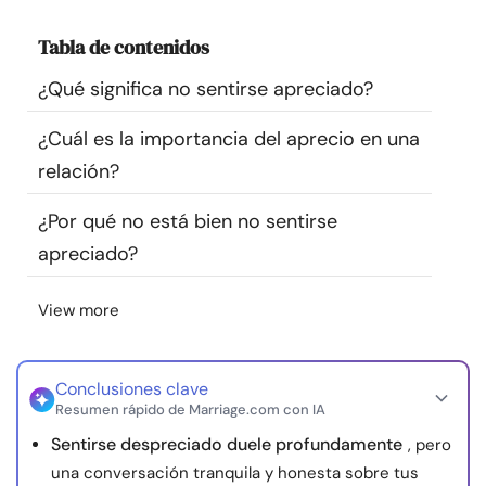
Recursos
Tabla de contenidos
Comunidad
¿Qué significa no sentirse apreciado?
¿Cuál es la importancia del aprecio en una
Encuentra un terapeuta
relación?
Idioma
ES
¿Por qué no está bien no sentirse
apreciado?
Sobre nosotros
Contáctanos
Escríbenos
Publicidad con
View more
nosotros
© Copyright 2026. Todos los derechos reservados.
Conclusiones clave
Resumen rápido de Marriage.com con IA
Sentirse despreciado duele profundamente
, pero
una conversación tranquila y honesta sobre tus