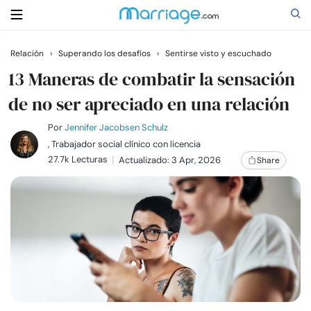
Relación
›
Superando los desafíos
›
Sentirse visto y escuchado
Buscar
13 Maneras de combatir la sensación
de no ser apreciado en una relación
Casarse
Por
Jennifer Jacobsen Schulz
, Trabajador social clínico con licencia
27.7k Lecturas
Actualizado: 3 Apr, 2026
Share
Relaciones
Familia
Ayuda
Cursos