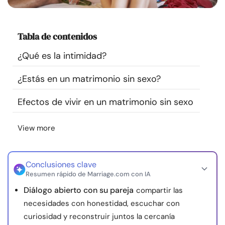
Recursos
Tabla de contenidos
Comunidad
¿Qué es la intimidad?
Encuentra un terapeuta
¿Estás en un matrimonio sin sexo?
Idioma
ES
Efectos de vivir en un matrimonio sin sexo
View more
Sobre nosotros
Contáctanos
Escríbenos
Publicidad con
nosotros
Conclusiones clave
© Copyright 2026. Todos los derechos reservados.
Resumen rápido de Marriage.com con IA
Diálogo abierto con su pareja
compartir las
necesidades con honestidad, escuchar con
curiosidad y reconstruir juntos la cercanía