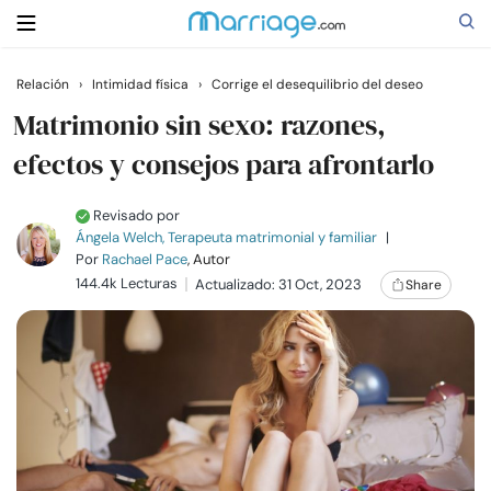
Relación
›
Intimidad física
›
Corrige el desequilibrio del deseo
Buscar
Matrimonio sin sexo: razones,
efectos y consejos para afrontarlo
Casarse
Revisado por
Ángela Welch, Terapeuta matrimonial y familiar
|
Relaciones
Por
Rachael Pace
, Autor
144.4k Lecturas
Actualizado: 31 Oct, 2023
Share
Familia
Ayuda
Cursos