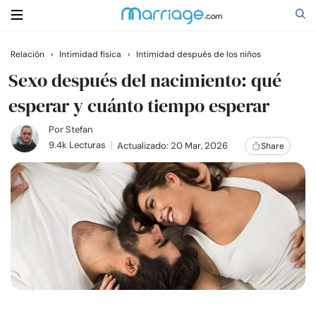
Relación
›
Intimidad física
›
Intimidad después de los niños
Buscar
Sexo después del nacimiento: qué
esperar y cuánto tiempo esperar
Casarse
Por
Stefan
9.4k Lecturas
Actualizado: 20 Mar, 2026
Share
Relaciones
Familia
Ayuda
Cursos