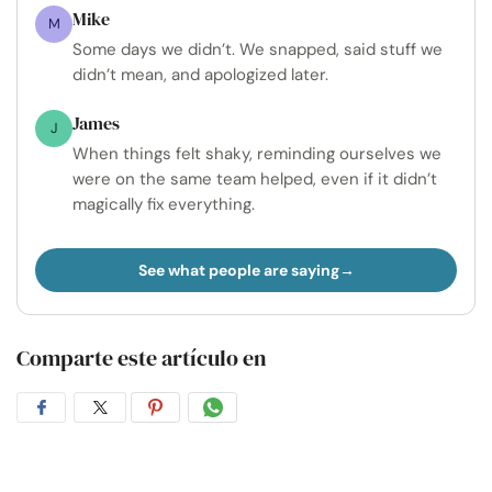
Mike
M
Some days we didn’t. We snapped, said stuff we
didn’t mean, and apologized later.
James
J
When things felt shaky, reminding ourselves we
were on the same team helped, even if it didn’t
magically fix everything.
See what people are saying
Comparte este artículo en
Compartir
Compartir
Compartir
Compartir
en
en
en
por
Facebook
Twitter
Pinterest
WhatsApp