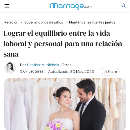
Relación
›
Superando los desafíos
›
Manténganse fuertes juntos
Buscar
Lograr el equilibrio entre la vida
laboral y personal para una relación
sana
Casarse
Por
Heather M. Nichols
, Otros
Relaciones
3.6k Lecturas
Actualizado: 30 May, 2023
Share
Familia
Ayuda
Cursos