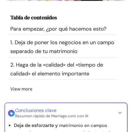
Recursos
Tabla de contenidos
Comunidad
Para empezar, ¿por qué hacemos esto?
Encuentra un terapeuta
1. Deja de poner los negocios en un campo
separado de tu matrimonio
Idioma
ES
2. Haga de la «calidad» del «tiempo de
calidad» el elemento importante
Sobre nosotros
Contáctanos
Escríbenos
Publicidad con
nosotros
View more
© Copyright 2026. Todos los derechos reservados.
Conclusiones clave
Resumen rápido de Marriage.com con IA
Deja de esforzarte y
matrimonio en campos