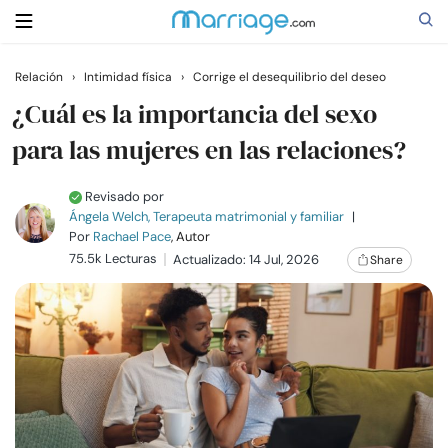
Relación
›
Intimidad física
›
Corrige el desequilibrio del deseo
Buscar
¿Cuál es la importancia del sexo
para las mujeres en las relaciones?
Casarse
Revisado por
Ángela Welch, Terapeuta matrimonial y familiar
|
Relaciones
Por
Rachael Pace
, Autor
75.5k Lecturas
Actualizado: 14 Jul, 2026
Share
Familia
Ayuda
Cursos