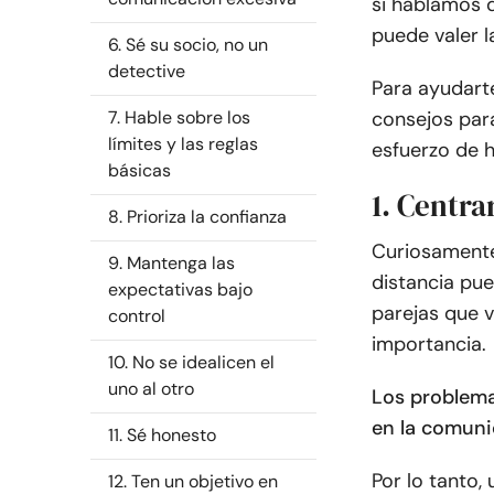
si hablamos d
puede valer 
6. Sé su socio, no un
detective
Para ayudart
7. Hable sobre los
consejos para
límites y las reglas
esfuerzo de h
básicas
1. Centra
8. Prioriza la confianza
Curiosamente
9. Mantenga las
distancia pu
expectativas bajo
parejas que 
control
importancia.
10. No se idealicen el
uno al otro
Los problema
en la comuni
11. Sé honesto
Por lo tanto,
12. Ten un objetivo en