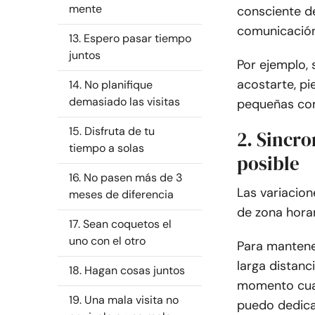
mente
consciente de
comunicación
13. Espero pasar tiempo
juntos
Por ejemplo, 
acostarte, pi
14. No planifique
demasiado las visitas
pequeñas co
15. Disfruta de tu
2. Sincro
tiempo a solas
posible
16. No pasen más de 3
Las variacion
meses de diferencia
de zona horar
17. Sean coquetos el
uno con el otro
Para mantene
larga distanc
18. Hagan cosas juntos
momento cuan
19. Una mala visita no
puedo dedicar