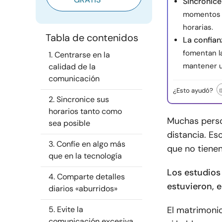
Sincronice
momentos i
horarias.
Tabla de contenidos
La confian
fomentan l
1. Centrarse en la
mantener u
calidad de la
comunicación
¿Esto ayudó?
2. Sincronice sus
horarios tanto como
Muchas perso
sea posible
distancia. Es
3. Confíe en algo más
que no tienen
que en la tecnología
Los estudios
4. Comparte detalles
estuvieron, 
diarios «aburridos»
5. Evite la
El matrimonio
comunicación excesiva