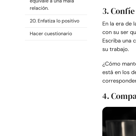
equivale a una mala
relación.
3. Confíe
20. Enfatiza lo positivo
En la era de 
con su ser q
Hacer cuestionario
Escriba una c
su trabajo.
¿Cómo manten
está en los d
corresponden
4. Compa