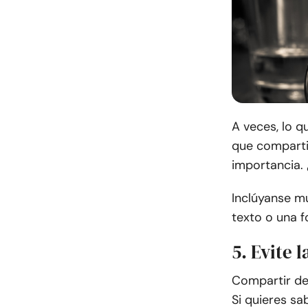
A veces, lo 
que comparti
importancia.
Inclúyanse mu
texto o una f
5. Evite 
Compartir det
Si quieres s