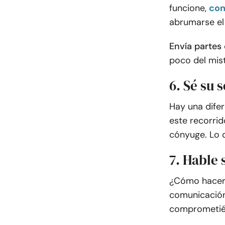
funcione,
con
abrumarse el 
Envía partes 
poco del mist
6. Sé su 
Hay una difer
este recorrid
cónyuge. Lo d
7. Hable 
¿Cómo hacer f
comunicación
comprometié