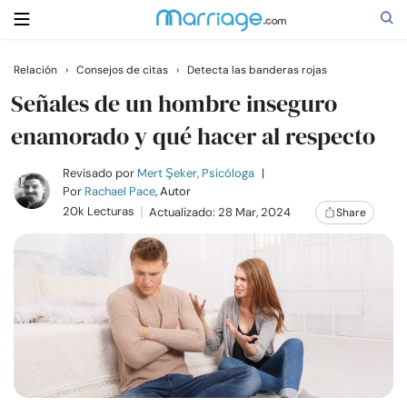
Relación
›
Consejos de citas
›
Detecta las banderas rojas
Buscar
Señales de un hombre inseguro
enamorado y qué hacer al respecto
Casarse
Revisado por
Mert Şeker, Psicóloga
|
Por
Rachael Pace
, Autor
20k Lecturas
Actualizado: 28 Mar, 2024
Share
Relaciones
Familia
Ayuda
Cursos