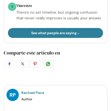
Vincenzo
V
There’s no set timeline, but ongoing confusion
that never really improves is usually your answer.
See what people are saying
Comparte este artículo en
Compartir
Compartir
Compartir
Compartir
en
en
en
por
Facebook
Twitter
Pinterest
WhatsApp
Rachael Pace
Author