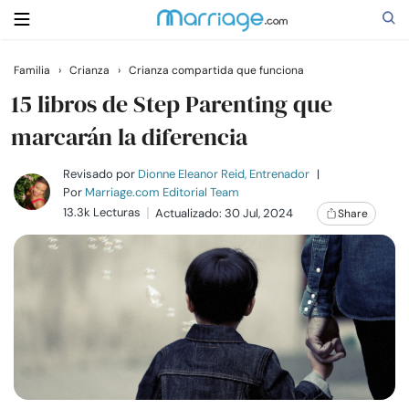
Familia
›
Crianza
›
Crianza compartida que funciona
Buscar
15 libros de Step Parenting que
marcarán la diferencia
Casarse
Revisado por
Dionne Eleanor Reid, Entrenador
|
Por
Marriage.com Editorial Team
13.3k Lecturas
Actualizado: 30 Jul, 2024
Share
Relaciones
Familia
Ayuda
Cursos