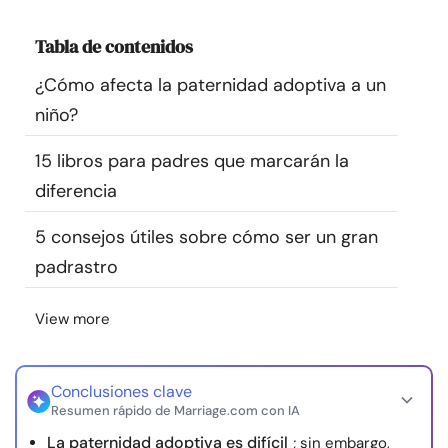
Recursos
Tabla de contenidos
Comunidad
¿Cómo afecta la paternidad adoptiva a un
niño?
Encuentra un terapeuta
15 libros para padres que marcarán la
diferencia
Idioma
ES
5 consejos útiles sobre cómo ser un gran
padrastro
Sobre nosotros
Contáctanos
Escríbenos
Publicidad con
nosotros
View more
© Copyright 2026. Todos los derechos reservados.
Conclusiones clave
Resumen rápido de Marriage.com con IA
La paternidad adoptiva es difícil
; sin embargo,