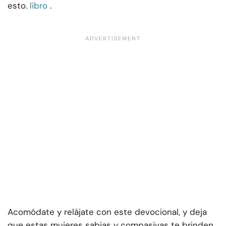
esto.
libro
.
Acomódate y relájate con este devocional, y deja
que estas mujeres sabias y compasivas te brinden