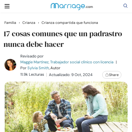
Familia
›
Crianza
›
Crianza compartida que funciona
Buscar
17 cosas comunes que un padrastro
nunca debe hacer
Casarse
Revisado por
Maggie Martínez, Trabajador social clínico con licencia
|
Por
Sylvia Smith
, Autor
Relaciones
11.9k Lecturas
Actualizado: 9 Oct, 2024
Share
Familia
Ayuda
Cursos