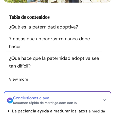
Recursos
Tabla de contenidos
Comunidad
¿Qué es la paternidad adoptiva?
Encuentra un terapeuta
7 cosas que un padrastro nunca debe
hacer
Idioma
ES
¿Qué hace que la paternidad adoptiva sea
tan difícil?
Sobre nosotros
Contáctanos
Escríbenos
Publicidad con
nosotros
View more
© Copyright 2026. Todos los derechos reservados.
Conclusiones clave
Resumen rápido de Marriage.com con IA
La paciencia ayuda a madurar los lazos
a medida