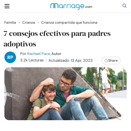
Familia
›
Crianza
›
Crianza compartida que funciona
Buscar
7 consejos efectivos para padres
adoptivos
Casarse
Por
Rachael Pace
, Autor
3.2k Lecturas
Actualizado: 13 Apr, 2023
Share
Relaciones
Familia
Ayuda
Cursos