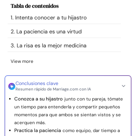
Tabla de contenidos
Recursos
1. Intenta conocer a tu hijastro
Comunidad
2. La paciencia es una virtud
Encuentra un terapeuta
3. La risa es la mejor medicina
Idioma
ES
View more
Conclusiones clave
Sobre nosotros
Contáctanos
Escríbenos
Publicidad con
Resumen rápido de Marriage.com con IA
nosotros
Conozca a su hijastro
junto con tu pareja, tómate
© Copyright 2026. Todos los derechos reservados.
un tiempo para entenderla y compartir pequeños
momentos para que ambos se sientan vistos y se
acerquen más.
Practica la paciencia
como equipo, dar tiempo a