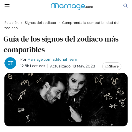
Relación
›
Signos del zodiaco
›
Comprenda la compatibilidad del
zodiaco
Buscar
Guía de los signos del zodíaco más
compatibles
Casarse
Por
Marriage.com Editorial Team
12.8k Lecturas
Actualizado: 18 May, 2023
Share
Relaciones
Familia
Ayuda
Cursos