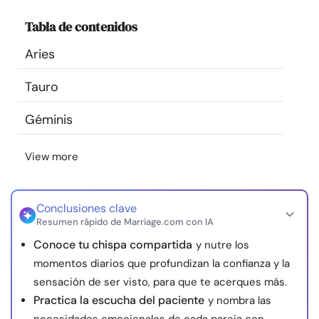
Recursos
Tabla de contenidos
Aries
Comunidad
Tauro
Encuentra un terapeuta
Géminis
Idioma
ES
View more
Sobre nosotros
Contáctanos
Escríbenos
Publicidad con
Conclusiones clave
nosotros
Resumen rápido de Marriage.com con IA
© Copyright 2026. Todos los derechos reservados.
Conoce tu chispa compartida
y nutre los
momentos diarios que profundizan la confianza y la
sensación de ser visto, para que te acerques más.
Practica la escucha del paciente
y nombra las