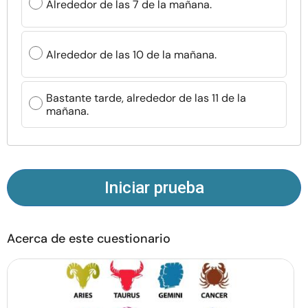
Alrededor de las 7 de la mañana.
Recursos
Comunidad
Alrededor de las 10 de la mañana.
Encuentra un terapeuta
Bastante tarde, alrededor de las 11 de la
mañana.
Idioma
ES
Sobre nosotros
Contáctanos
Escríbenos
Publicidad con
Iniciar prueba
nosotros
© Copyright 2026. Todos los derechos reservados.
Acerca de este cuestionario