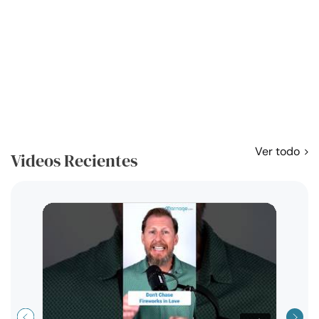
Ver todo
Videos Recientes
Curso
exag