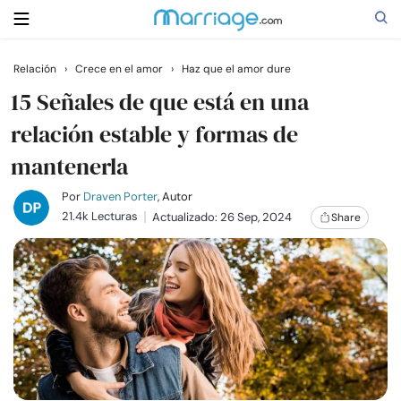
Relación
›
Crece en el amor
›
Haz que el amor dure
Buscar
15 Señales de que está en una
relación estable y formas de
mantenerla
Casarse
Por
Draven Porter
, Autor
Relaciones
21.4k Lecturas
Actualizado: 26 Sep, 2024
Share
Familia
Ayuda
Cursos